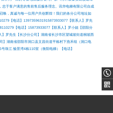
，忠于客户满意的售前售后服务理念。讯华电梯有限公司自成
修召唤，真诚与每一位用户共创辉煌！我们的各分公司地址如
电话】1397359631915873933077【联系人】罗先
0279【电话】15873933077【联系人】罗小姐【邵阳分
【联系人】罗先生【长沙分公司】湖南省长沙市区望城坡街道桐坡西
洞口分公司】湖南省邵阳市洞口县文昌街道平栋村下燕禾组（洞口电
6号珠江.愉景湾4栋110室（衡阳电梯）【电话】
15873