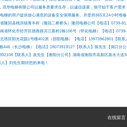
，讯华电梯有限公司以服务质量求生存，以诚信谋展，恪守始于客户需求
电梯的用户提供放心满意的设备安全保障服务。并坚持365天24小时维
隆回县桃洪镇青丰村（隆回二桥桥头）隆回电梯公司【电话】0739-8110279【
省怀化市经开区德善路滨江新村2栋106号（怀化电梯）【电话】0739-811
北塔区阳光花园1号楼402房（邵阳电梯）【电话】13973962801
9栋446（长沙电梯）【电话】18073919127【联系人】陈先生【
7392108【联系人】袁先生【衡阳分公司】湖南省衡阳市高新区蒸水大道3
1【联系人】刘先生期待您的来电！
在线留言